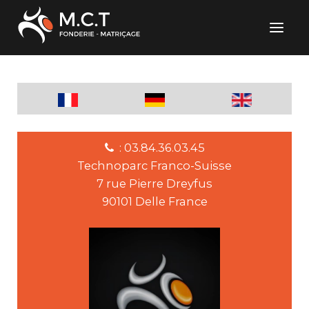
: 03.84.36.03.45
Technoparc Franco-Suisse
7 rue Pierre Dreyfus
90101 Delle France