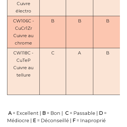
Cuivre
électro
CW106C -
B
B
B
CuCr1Zr
Cuivre au
chrome
CW118C -
C
A
B
CuTeP
Cuivre au
tellure
A
= Excellent |
B
= Bon |
C
= Passable |
D
=
Médiocre |
E
= Déconseillé |
F
= Inaproprié