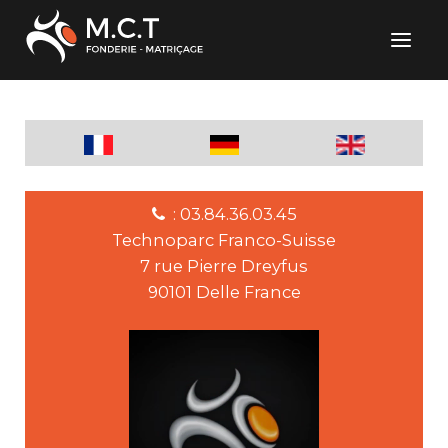
: 03.84.36.03.45
Technoparc Franco-Suisse
7 rue Pierre Dreyfus
90101 Delle France