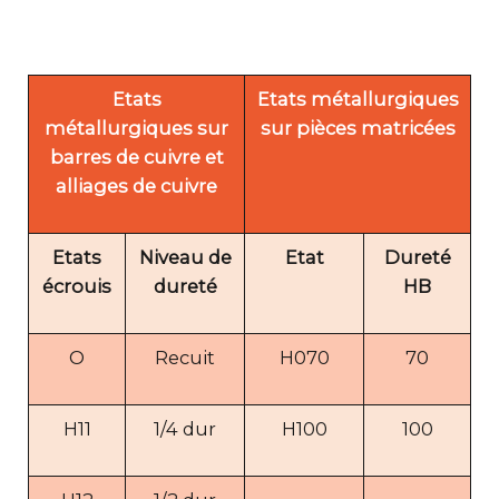
Etats
Etats métallurgiques
métallurgiques sur
sur pièces matricées
barres de cuivre et
alliages de cuivre
Etats
Niveau de
Etat
Dureté
écrouis
dureté
HB
O
Recuit
H070
70
H11
1/4 dur
H100
100