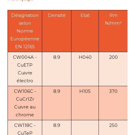
Désignation
Densité
Etat
Rm
selon
N/mm²
Norme
Européenne
EN 12165
CW004A -
8.9
H040
200
CuETP
Cuivre
électro
CW106C -
8.9
H105
370
CuCr1Zr
Cuivre au
chrome
CW118C -
8.9
250
CuTeP