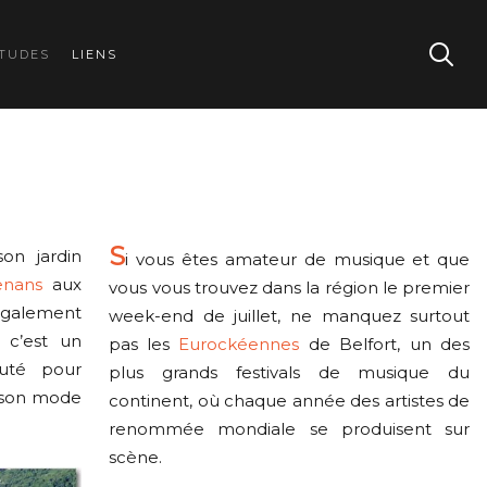
TUDES
LIENS
S
on jardin
i vous êtes amateur de musique et que
enans
aux
vous vous trouvez dans la région le premier
également
week-end de juillet, ne manquez surtout
 c’est un
pas les
Eurockéennes
de Belfort, un des
puté pour
plus grands festivals de musique du
 son mode
continent, où chaque année des artistes de
renommée mondiale se produisent sur
scène.