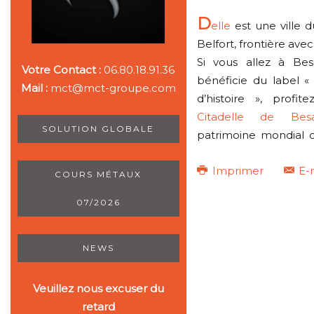
D
elle
est une ville d
Belfort, frontière avec 
Si vous allez à Bes
Votre Contact :
06.80.18.91.36
bénéficie du label « 
Mail :
mct@mct-groupe.com
d’histoire », profit
Citadelle de Bes
SOLUTION GLOBALE
patrimoine mondial 
Imprimer
E-
COURS MÉTAUX
07/2026
NEWS
Veuillez nous excuser du
retard