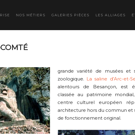
RISE
NOS MÉTIERS
GALERIES PIÈCES
LES ALLIAGES
É
-COMTÉ
grande variété de musées et s
zoologique.
La saline d’Arc-et-S
alentours de Besançon, est 
classée au patrimoine mondial,
centre culturel européen ré
architecture hors du commun et
de fonctionnement original.