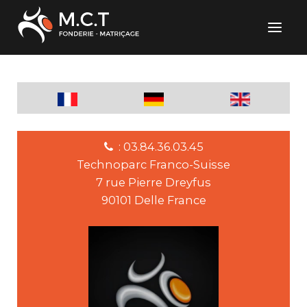
: 03.84.36.03.45
Technoparc Franco-Suisse
7 rue Pierre Dreyfus
90101 Delle France