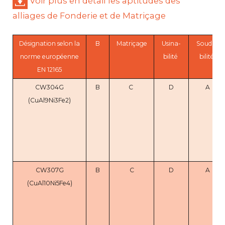
Voir plus en détail les aptitudes des
alliages de Fonderie et de Matriçage
Désignation selon la
B
Matriçage
Usina-
Souda-
norme européenne
bilité
bilité
EN 12165
CW304G
B
C
D
A
(CuAl9Ni3Fe2)
CW307G
B
C
D
A
(CuAl10Ni5Fe4)