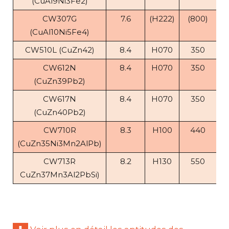
(CuAl9Ni3Fe2)
CW307G
7.6
(H222)
(800)
(CuAl10Ni5Fe4)
CW510L (CuZn42)
8.4
H070
350
CW612N
8.4
H070
350
(CuZn39Pb2)
CW617N
8.4
H070
350
(CuZn40Pb2)
CW710R
8.3
H100
440
(CuZn35Ni3Mn2AlPb)
CW713R
8.2
H130
550
CuZn37Mn3Al2PbSi)