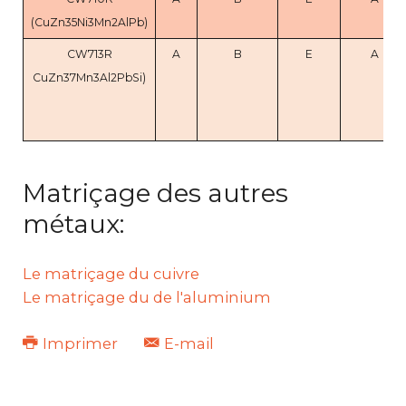
(CuZn35Ni3Mn2AlPb)
CW713R
A
B
E
A
CuZn37Mn3Al2PbSi)
Matriçage des autres
métaux:
Le matriçage du cuivre
Le matriçage du de l'aluminium
Imprimer
E-mail