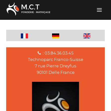
: 03.84.36.03.45
Technoparc Franco-Suisse
7 rue Pierre Dreyfus
90101 Delle France