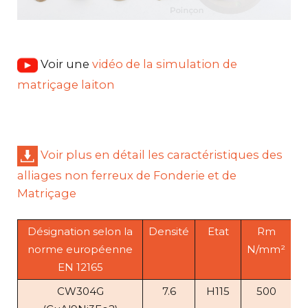
Voir une
vidéo de la simulation de
matriçage laiton
Voir plus en détail les caractéristiques des
alliages non ferreux de Fonderie et de
Matriçage
Désignation selon la
Densité
Etat
Rm
R
norme européenne
N/mm²
N
EN 12165
CW304G
7.6
H115
500