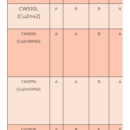
CW510L
A
B
B
A
(CuZn42)
CW612N
A
A
B
A
(CuZn39Pb2)
CW617N
A
A
B
A
(CuZn40Pb2)
CW710R
A
B
E
A