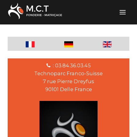
: 03.84.36.03.45
Technoparc Franco-Suisse
7 rue Pierre Dreyfus
90101 Delle France