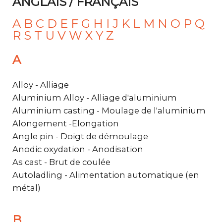
ANGLAIS / FRANÇAIS
A
B
C
D
E
F
G
H
I
J
K
L
M
N
O
P
Q
R
S
T
U
V
W
X
Y
Z
A
Alloy - Alliage
Aluminium Alloy - Alliage d'aluminium
Aluminium casting - Moulage de l'aluminium
Alongement -Elongation
Angle pin - Doigt de démoulage
Anodic oxydation - Anodisation
As cast - Brut de coulée
Autoladling - Alimentation automatique (en
métal)
B