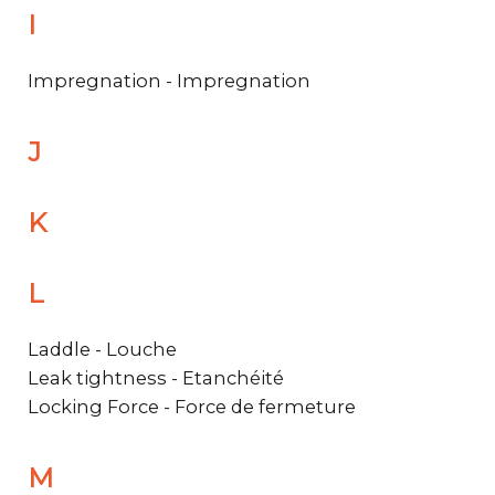
I
Impregnation - Impregnation
J
K
L
Laddle - Louche
Leak tightness - Etanchéité
Locking Force - Force de fermeture
M