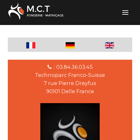
: 03.84.36.03.45
Technoparc Franco-Suisse
7 rue Pierre Dreyfus
90101 Delle France