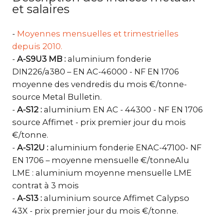
et salaires
-
Moyennes mensuelles et trimestrielles
depuis 2010.
-
A-S9U3 MB :
aluminium fonderie
DIN226/a380 – EN AC-46000 - NF EN 1706
moyenne des vendredis du mois €/tonne-
source Metal Bulletin.
-
A-S12 :
aluminium EN AC - 44300 - NF EN 1706
source Affimet - prix premier jour du mois
€/tonne.
-
A-S12U :
aluminium fonderie ENAC-47100- NF
EN 1706 – moyenne mensuelle €/tonneAlu
LME : aluminium moyenne mensuelle LME
contrat à 3 mois
-
A-S13 :
aluminium source Affimet Calypso
43X - prix premier jour du mois €/tonne.