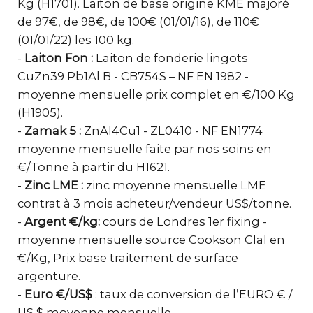
Kg (H1701). Laiton de base origine KME majoré
de 97€, de 98€, de 100€ (01/01/16), de 110€
(01/01/22) les 100 kg.
-
Laiton Fon :
Laiton de fonderie lingots
CuZn39 Pb1Al B - CB754S – NF EN 1982 -
moyenne mensuelle prix complet en €/100 Kg
(H1905).
-
Zamak 5 :
ZnAl4Cu1 - ZL0410 - NF EN1774
moyenne mensuelle faite par nos soins en
€/Tonne à partir du H1621.
-
Zinc LME :
zinc moyenne mensuelle LME
contrat à 3 mois acheteur/vendeur US$/tonne.
-
Argent €/kg:
cours de Londres 1er fixing -
moyenne mensuelle source Cookson Clal en
€/Kg, Prix base traitement de surface
argenture.
-
Euro €/US$
: taux de conversion de l’EURO € /
US $ moyenne mensuelle.