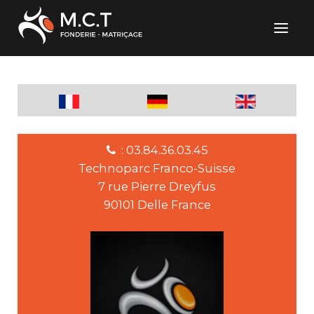
: 03.84.36.03.45
Technoparc Franco-Suisse
7 rue Pierre Dreyfus
90101 Delle France