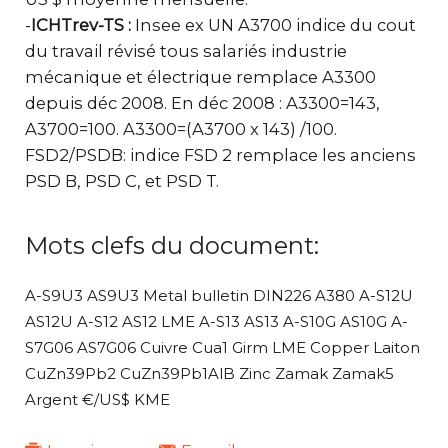
-
ICHTrev-TS :
Insee ex UN A3700 indice du cout
du travail révisé tous salariés industrie
mécanique et électrique remplace A3300
depuis déc 2008. En déc 2008 : A3300=143,
A3700=100. A3300=(A3700 x 143) /100.
FSD2/PSDB: indice FSD 2 remplace les anciens
PSD B, PSD C, et PSD T.
Mots clefs du document:
A-S9U3 AS9U3 Metal bulletin DIN226 A380 A-S12U
AS12U A-S12 AS12 LME A-S13 AS13 A-S10G AS10G A-
S7G06 AS7G06 Cuivre Cua1 Girm LME Copper Laiton
CuZn39Pb2 CuZn39Pb1AlB Zinc Zamak Zamak5
Argent €/US$ KME