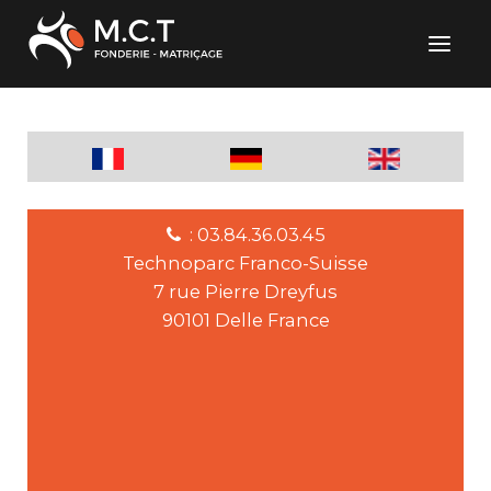
: 03.84.36.03.45
Technoparc Franco-Suisse
7 rue Pierre Dreyfus
90101 Delle France