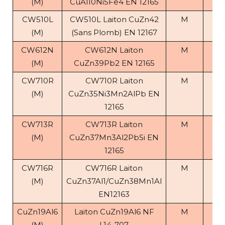
(M)
CuAl10Ni5Fe4 EN 12165
CW510L
CW510L Laiton CuZn42
M
8.
(M)
(Sans Plomb) EN 12167
CW612N
CW612N Laiton
M
8.
(M)
CuZn39Pb2 EN 12165
CW710R
CW710R Laiton
M
8.
(M)
CuZn35Ni3Mn2AlPb EN
12165
CW713R
CW713R Laiton
M
8.
(M)
CuZn37Mn3Al2PbSi EN
12165
CW716R
CW716R Laiton
M
8.
(M)
CuZn37Al1/CuZn38Mn1Al
EN12163
CuZn19Al6
Laiton CuZn19Al6 NF
M
7.
(M)
L14-707