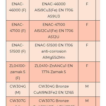
ENAC-
ENAC-46000
F
2.
46000 (F)
AlSi9Cu3(Fe) EN 1706
AS9U3
ENAC-
ENAC-47100
F
2.
47100 (F)
AlSi12Cu1(Fe) EN 1706
AS12U
ENAC-
ENAC-51500 EN 1706
F
2.
51500 (F)
anti-corrosion
AlMg5Si2Mn
ZL04100-
ZL0410–ZnAl4Cu1 EN
F
6.
zamak 5
1774 Zamak 5
(F)
CW304G
CW304G Bronze
M
7.
(M)
CuAl9Ni3Fe2 EN 12165
CW307G
CW307G Bronze
M
7.