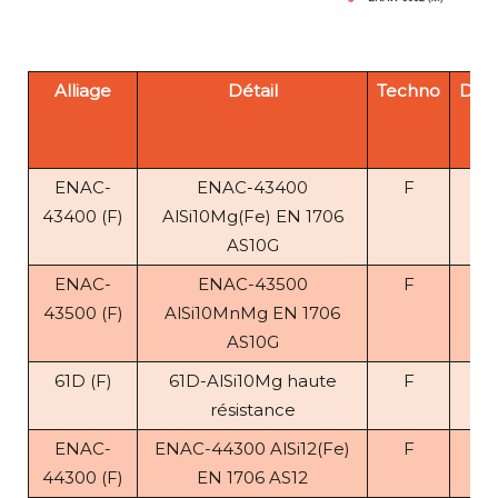
Alliage
Détail
Techno
Dens
ENAC-
ENAC-43400
F
2.
43400 (F)
AlSi10Mg(Fe) EN 1706
AS10G
ENAC-
ENAC-43500
F
2.
43500 (F)
AlSi10MnMg EN 1706
AS10G
61D (F)
61D-AlSi10Mg haute
F
2.
résistance
ENAC-
ENAC-44300 AlSi12(Fe)
F
2.
44300 (F)
EN 1706 AS12