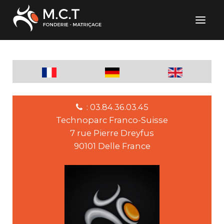
: 03.84.36.03.45
Technoparc Franco-Suisse
7 rue Pierre Dreyfus
90101 Delle France