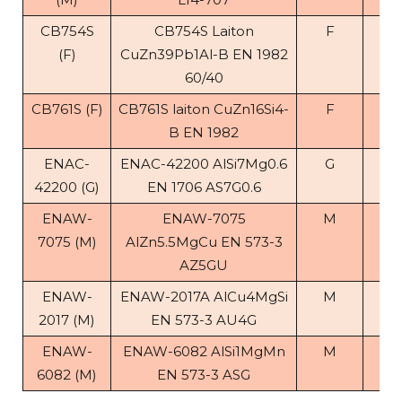
CB754S
CB754S Laiton
F
8.
(F)
CuZn39Pb1Al-B EN 1982
60/40
CB761S (F)
CB761S laiton CuZn16Si4-
F
8.
B EN 1982
ENAC-
ENAC-42200 AlSi7Mg0.6
G
2.
42200 (G)
EN 1706 AS7G0.6
ENAW-
ENAW-7075
M
2.
7075 (M)
AlZn5.5MgCu EN 573-3
AZ5GU
ENAW-
ENAW-2017A AlCu4MgSi
M
2.
2017 (M)
EN 573-3 AU4G
ENAW-
ENAW-6082 AlSi1MgMn
M
2.
6082 (M)
EN 573-3 ASG