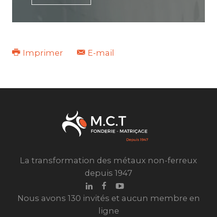
Imprimer
E-mail
La transformation des métaux non-ferreux
depuis 1947
Nous avons 130 invités et aucun membre en
ligne