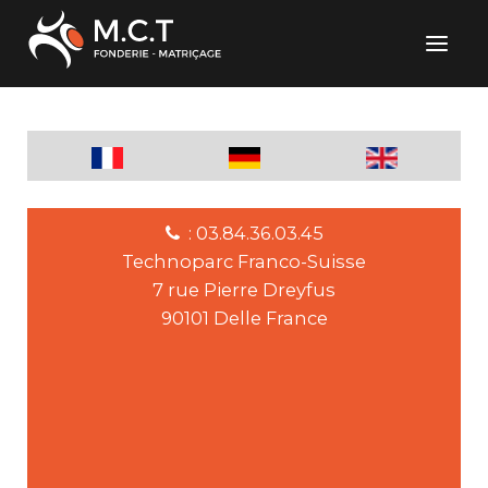
: 03.84.36.03.45
Technoparc Franco-Suisse
7 rue Pierre Dreyfus
90101 Delle France