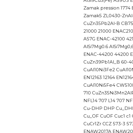
AlSi9Cu3(Fe) AS9U3 
Zamak pression 1774
Zamak5 ZL0430-ZnAl4
CuZn35Pb2Al-B CB754S
21000 21000 ENAC21
AS7G ENAC-42100 421
AlSi7Mg0.6 AlSi7Mg0
ENAC-44200 44200 E
CuZn39Pb1Al_B 60-4
CuAl10Ni3Fe2 CuAl10
EN12163 12164 EN121
CuAl10Ni5Fe4 CW510
710 CuZn35Ni3Mn2AlP
NFL14 707 L14 707 
Cu-DHP DHP Cu_DHP
Cu_OF CuOF Cuc1 c1
CuCr1Zr CCZ 573-3 
ENAW2017A ENAW201