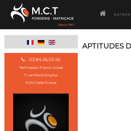
­
ENTREP
APTITUDES D
: 03.84.36.03.45
Technoparc Franco-Suisse
7 rue Pierre Dreyfus
90101 Delle France