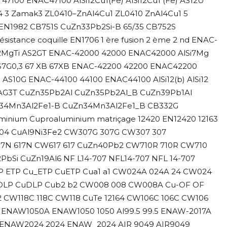
100 ENAC47100 AlSi12Cu1(Fe) AlSi12Cu1 (Fe) AS12U
 3 Zamak3 ZL0410–ZnAl4Cu1 ZL0410 ZnAl4Cu1 5
 EN1982 CB751S CuZn33Pb2Si-B 65/35 CB752S
stance coquille EN1706 1 ère fusion 2 ème 2 nd ENAC-
i2MgTi AS2GT ENAC-42000 42000 ENAC42000 AlSi7Mg
AS7G0,3 67 XB 67XB ENAC-42200 42200 ENAC42200
AS10G ENAC-44100 44100 ENAC44100 AlSi12(b) AlSi12
 AG3T CuZn35Pb2Al CuZn35Pb2Al_B CuZn39Pb1Al
n34Mn3Al2Fe1-B CuZn34Mn3Al2Fe1_B CB332G
minium Cuproaluminium matriçage 12420 EN12420 12163
W304 CuAl9Ni3Fe2 CW307G 307G CW307 307
17N 617N CW617 617 CuZn40Pb2 CW710R 710R CW710
bSi CuZn19Al6 NF L14-707 NFL14-707 NFL 14-707
TP ETP Cu_ETP CuETP Cua1 a1 CW024A 024A 24 CW024
DLP CuDLP Cub2 b2 CW008 008 CW008A Cu-OF OF
CW118C 118C CW118 CuTe 12164 CW106C 106C CW106
 ENAW1050A ENAW1050 1050 Al99.5 99.5 ENAW-2017A
 ENAW2024 2024 ENAW_2024 AIR 9049 AIR9049