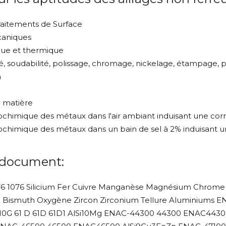
traitements de Surface
caniques
ique et thermique
lité, soudabilité, polissage, chromage, nickelage, étampage, p
n
a matière
rochimique des métaux dans l'air ambiant induisant une cor
rochimique des métaux dans un bain de sel à 2% induisant 
 document:
6 1076 Silicium Fer Cuivre Manganèse Magnésium Chrome 
 Bismuth Oxygène Zircon Zirconium Tellure Aluminiums
AS10G 61 D 61D 61D1 AlSi10Mg ENAC-44300 44300 ENAC443