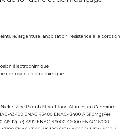
einture, argenture, anodisation, résistance à la corosion
rosion électrochimique
une corrosion électrochimique
Nickel Zinc Plomb Etain Titane Aluminium Cadmium
 ENAC-43400 ENAC 43400 ENAC43400 AlSi10Mg(Fe)
00 AlSi12(Fe) AS12 ENAC-46000 46000 ENAC46000