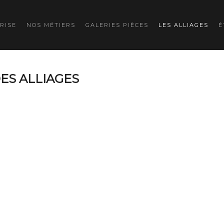
RISE
NOS MÉTIERS
GALERIES PIÈCES
LES ALLIAGES
É
ES ALLIAGES