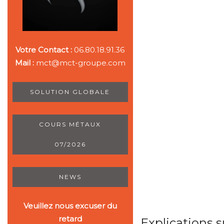
Votre Contact :
06.80.18.91.36
Mail :
mct@mct-groupe.com
SOLUTION GLOBALE
COURS MÉTAUX
07/2026
NEWS
Veuillez nous excuser du
retard
Explications s