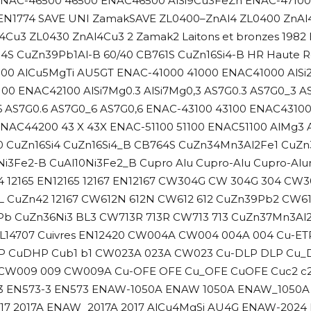
ENAC-46500 46500 ENAC46500 AlSi9Cu3FeZn ENAC-47100 47
 EN1774 SAVE UNI ZamakSAVE ZL0400–ZnAl4 ZL0400 ZnAl4
Cu3 ZL0430 ZnAl4Cu3 2 Zamak2 Laitons et bronzes 1982
 CuZn39Pb1Al-B 60/40 CB761S CuZn16Si4-B HR Haute Rési
000 AlCu5MgTi AU5GT ENAC-41000 41000 ENAC41000 AlS
00 ENAC42100 AlSi7Mg0.3 AlSi7Mg0,3 AS7G0.3 AS7G0_3 
,6 AS7G0.6 AS7G0_6 AS7G0,6 ENAC-43100 43100 ENAC43100 
NAC44200 43 X 43X ENAC-51100 51100 ENAC51100 AlMg3
0 CuZn16Si4 CuZn16Si4_B CB764S CuZn34Mn3Al2Fe1 CuZ
Ni3Fe2-B CuAl10Ni3Fe2_B Cupro Alu Cupro-Alu Cupro-Alu
64 12165 EN12165 12167 EN12167 CW304G CW 304G 304 C
L CuZn42 12167 CW612N 612N CW612 612 CuZn39Pb2 CW6
b CuZn36Ni3 BL3 CW713R 713R CW713 713 CuZn37Mn3Al2P
NFL14707 Cuivres EN12420 CW004A CW004 004A 004 Cu-E
 CuDHP Cub1 b1 CW023A 023A CW023 Cu-DLP DLP Cu_
 CW009 009 CW009A Cu-OFE OFE Cu_OFE CuOFE Cuc2 c2 
573 EN573-3 EN573 ENAW-1050A ENAW 1050A ENAW_1050A
7 2017A ENAW_2017A 2017 AlCu4MgSi AU4G ENAW-2024