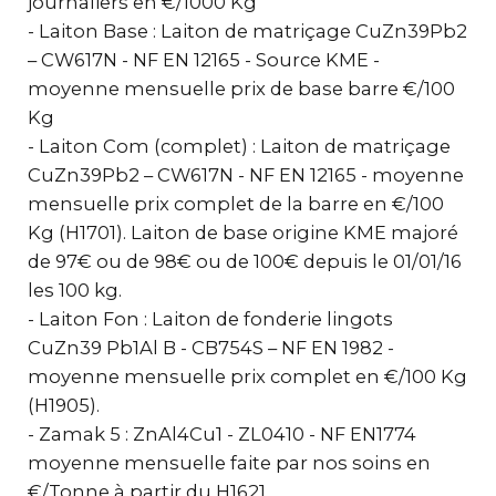
journaliers en €/1000 Kg
- Laiton Base : Laiton de matriçage CuZn39Pb2
– CW617N - NF EN 12165 - Source KME -
moyenne mensuelle prix de base barre €/100
Kg
- Laiton Com (complet) : Laiton de matriçage
CuZn39Pb2 – CW617N - NF EN 12165 - moyenne
mensuelle prix complet de la barre en €/100
Kg (H1701). Laiton de base origine KME majoré
de 97€ ou de 98€ ou de 100€ depuis le 01/01/16
les 100 kg.
- Laiton Fon : Laiton de fonderie lingots
CuZn39 Pb1Al B - CB754S – NF EN 1982 -
moyenne mensuelle prix complet en €/100 Kg
(H1905).
- Zamak 5 : ZnAl4Cu1 - ZL0410 - NF EN1774
moyenne mensuelle faite par nos soins en
€/Tonne à partir du H1621.