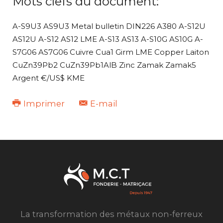
Mots clefs du document:
A-S9U3 AS9U3 Metal bulletin DIN226 A380 A-S12U
AS12U A-S12 AS12 LME A-S13 AS13 A-S10G AS10G A-
S7G06 AS7G06 Cuivre Cua1 Girm LME Copper Laiton
CuZn39Pb2 CuZn39Pb1AlB Zinc Zamak Zamak5
Argent €/US$ KME
Imprimer
E-mail
La transformation des métaux non-ferreux