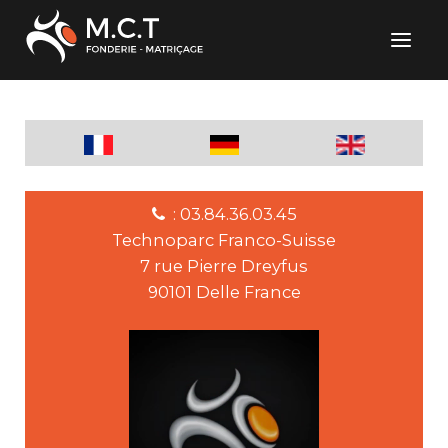
: 03.84.36.03.45
Technoparc Franco-Suisse
7 rue Pierre Dreyfus
90101 Delle France