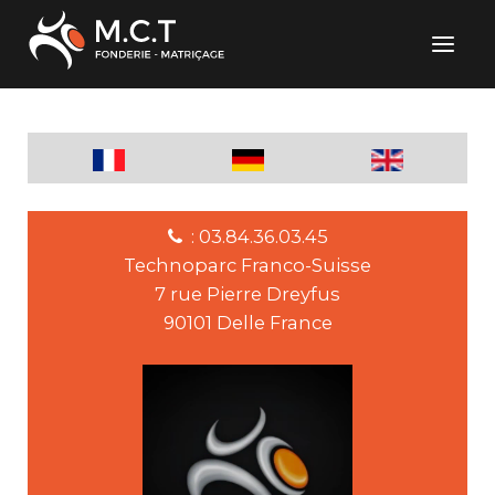
: 03.84.36.03.45
Technoparc Franco-Suisse
7 rue Pierre Dreyfus
90101 Delle France