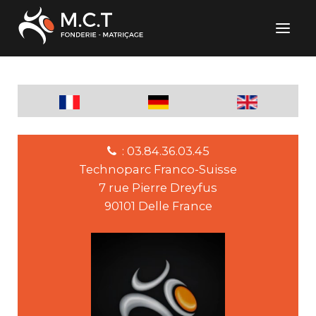
: 03.84.36.03.45
Technoparc Franco-Suisse
7 rue Pierre Dreyfus
90101 Delle France