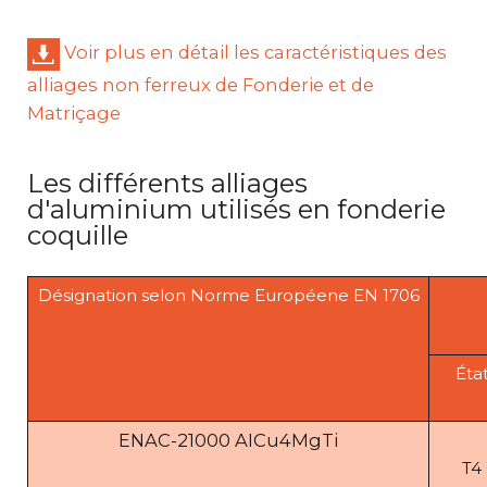
Voir plus en détail les caractéristiques des
alliages non ferreux de Fonderie et de
Matriçage
Les différents alliages
d'aluminium utilisés en fonderie
coquille
Désignation selon Norme Européene EN 1706
Éta
ENAC-21000 AICu4MgTi
T4