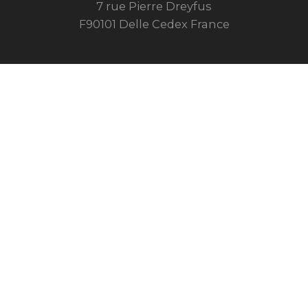
7 rue Pierre Dreyfus
F90101 Delle Cedex France