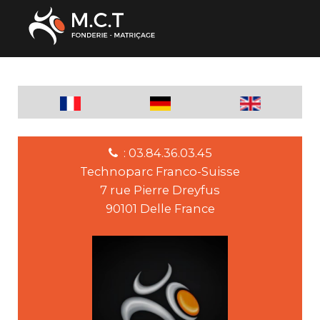
: 03.84.36.03.45
Technoparc Franco-Suisse
7 rue Pierre Dreyfus
90101 Delle France