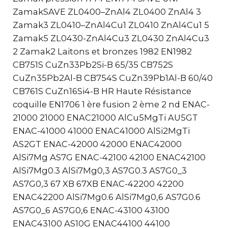
ZamakSAVE ZL0400–ZnAl4 ZL0400 ZnAl4 3
Zamak3 ZL0410–ZnAl4Cu1 ZL0410 ZnAl4Cu1 5
Zamak5 ZL0430-ZnAl4Cu3 ZL0430 ZnAl4Cu3
2 Zamak2 Laitons et bronzes 1982 EN1982
CB751S CuZn33Pb2Si-B 65/35 CB752S
CuZn35Pb2Al-B CB754S CuZn39Pb1Al-B 60/40
CB761S CuZn16Si4-B HR Haute Résistance
coquille EN1706 1 ère fusion 2 ème 2 nd ENAC-
21000 21000 ENAC21000 AlCu5MgTi AU5GT
ENAC-41000 41000 ENAC41000 AlSi2MgTi
AS2GT ENAC-42000 42000 ENAC42000
AlSi7Mg AS7G ENAC-42100 42100 ENAC42100
AlSi7Mg0.3 AlSi7Mg0,3 AS7G0.3 AS7G0_3
AS7G0,3 67 XB 67XB ENAC-42200 42200
ENAC42200 AlSi7Mg0.6 AlSi7Mg0,6 AS7G0.6
AS7G0_6 AS7G0,6 ENAC-43100 43100
ENAC43100 AS10G ENAC44100 44100