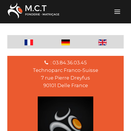
: 03.84.36.03.45
Technoparc Franco-Suisse
7 rue Pierre Dreyfus
90101 Delle France