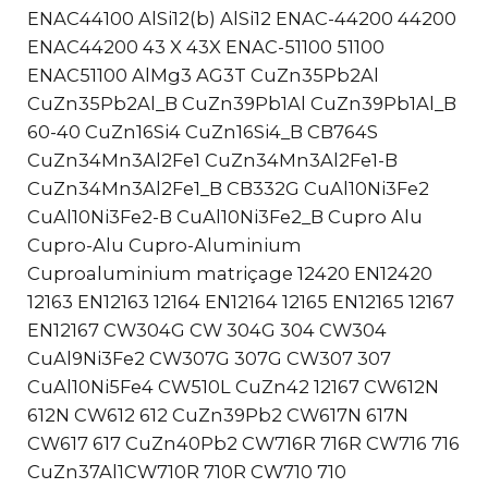
ENAC44100 AlSi12(b) AlSi12 ENAC-44200 44200
ENAC44200 43 X 43X ENAC-51100 51100
ENAC51100 AlMg3 AG3T CuZn35Pb2Al
CuZn35Pb2Al_B CuZn39Pb1Al CuZn39Pb1Al_B
60-40 CuZn16Si4 CuZn16Si4_B CB764S
CuZn34Mn3Al2Fe1 CuZn34Mn3Al2Fe1-B
CuZn34Mn3Al2Fe1_B CB332G CuAl10Ni3Fe2
CuAl10Ni3Fe2-B CuAl10Ni3Fe2_B Cupro Alu
Cupro-Alu Cupro-Aluminium
Cuproaluminium matriçage 12420 EN12420
12163 EN12163 12164 EN12164 12165 EN12165 12167
EN12167 CW304G CW 304G 304 CW304
CuAl9Ni3Fe2 CW307G 307G CW307 307
CuAl10Ni5Fe4 CW510L CuZn42 12167 CW612N
612N CW612 612 CuZn39Pb2 CW617N 617N
CW617 617 CuZn40Pb2 CW716R 716R CW716 716
CuZn37Al1CW710R 710R CW710 710