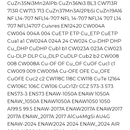
CuZn35Ni3Mn2AlPb CuZn36Ni3 BL3 CW713R
713R CW713 713 CuZn37Mn3Al2PbSi CuZn19Al6
NF L14-707 NFL14-707 NFL 14-707 NFL14 707 L14
707 NFL14707 Cuivres EN12420 CW004A
CW004 004A 004 CuETP ETP Cu_ETP CuETP
Cua1 a1 CW024A 024A 24 CW024 Cu-DHP DHP
Cu_DHP CuDHP Cub1 b1 CW023A 023A CW023
Cu-DLP DLP Cu_DLP CuDLP Cub2 b2 CW008
008 CW008A Cu-OF OF Cu_OF CuOF Cuc1 c1
CW009 009 CW009A Cu-OFE OFE Cu_OFE
CuOFE Cuc2 c2 CW118C 118C CW118 CuTe 12164
CW106C 106C CW106 CuCr1Zr CCZ 573-3 573
EN573-3 EN573 ENAW-1050A ENAW 1050A
ENAW_1050A ENAW1050A ENAW1050 1050
Al99.5 99.5 ENAW-2017A ENAW2017A ENAW2017
2017A ENAW_2017A 2017 AlCu4MgSi AU4G
ENAW-2024 ENAW2024 2024 ENAW_2024 AIR