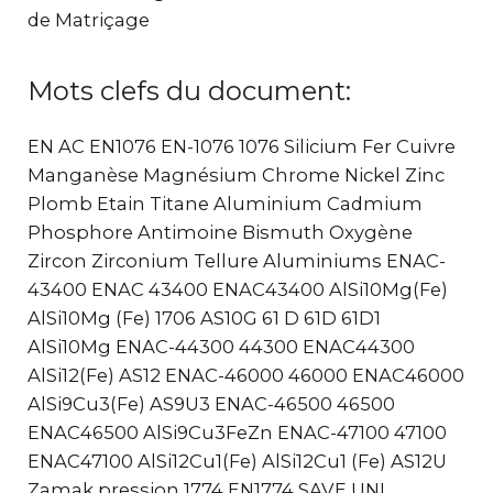
de Matriçage
Mots clefs du document:
EN AC EN1076 EN-1076 1076 Silicium Fer Cuivre
Manganèse Magnésium Chrome Nickel Zinc
Plomb Etain Titane Aluminium Cadmium
Phosphore Antimoine Bismuth Oxygène
Zircon Zirconium Tellure Aluminiums ENAC-
43400 ENAC 43400 ENAC43400 AlSi10Mg(Fe)
AlSi10Mg (Fe) 1706 AS10G 61 D 61D 61D1
AlSi10Mg ENAC-44300 44300 ENAC44300
AlSi12(Fe) AS12 ENAC-46000 46000 ENAC46000
AlSi9Cu3(Fe) AS9U3 ENAC-46500 46500
ENAC46500 AlSi9Cu3FeZn ENAC-47100 47100
ENAC47100 AlSi12Cu1(Fe) AlSi12Cu1 (Fe) AS12U
Zamak pression 1774 EN1774 SAVE UNI