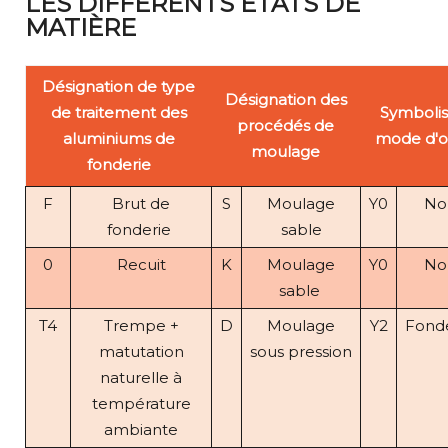
LES DIFFÉRENTS ÉTATS DE
MATIÈRE
Désignation de type
Désignation des
de traitement des
Symbolis
procédés de
aluminiums de
mode d'o
moulage
fonderie
F
Brut de
S
Moulage
Y0
Non
fonderie
sable
0
Recuit
K
Moulage
Y0
Non
sable
T4
Trempe +
D
Moulage
Y2
Fonde
matutation
sous pression
naturelle à
température
ambiante