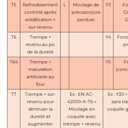
T5
Refroidissement
L
Moulage de
Y3
Fo
contrôlé après
précision(cire
Co
solidification +
perdue)
G
sur-revenu
T6
Trempe +
Y4
Fond
revenu au pic
pr
de la dureté
T64
Trempe +
Y5
Fr
maturation
(conc
artificielle au
four
T7
Trempe + sur-
Ex : EN AC-
Ex : Y30 
revenu pour
42000-K-T6 =
sans tr
diminuer la
Moulage en
coquille 
dureté et
coquille avec
augmenter
trempe + revenu