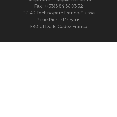
Fax : +(33)3.84.36.03.52
BP 43 Technoparc Franco-Suisse
7 rue Pierre Dreyfus
F90101 Delle Cedex France