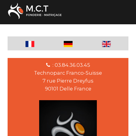
: 03.84.36.03.45
Technoparc Franco-Suisse
7 rue Pierre Dreyfus
90101 Delle France