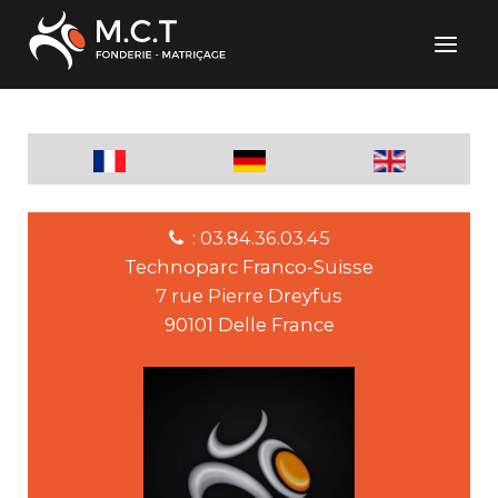
: 03.84.36.03.45
Technoparc Franco-Suisse
7 rue Pierre Dreyfus
90101 Delle France