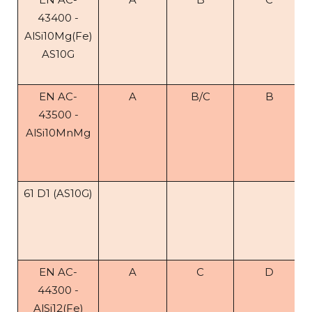
43400 -
AlSi10Mg(Fe)
AS10G
EN AC-
A
B/C
B
43500 -
AlSi10MnMg
61 D1 (AS10G)
EN AC-
A
C
D
44300 -
AlSi12(Fe)