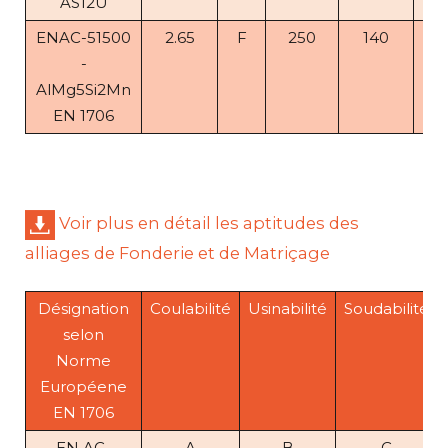
AS12U
ENAC-51500
2.65
F
250
140
5
-
AlMg5Si2Mn
EN 1706
Voir plus en détail les aptitudes des
alliages de Fonderie et de Matriçage
Désignation
Coulabilité
Usinabilité
Soudabilité
selon
Norme
Européene
EN 1706
EN AC-
A
B
C