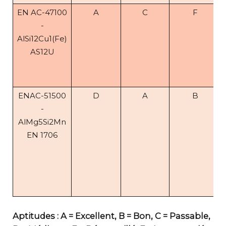
EN AC-47100
A
C
F
-
AlSi12Cu1(Fe)
AS12U
ENAC-51500
D
A
B
-
AlMg5Si2Mn
EN 1706
Aptitudes : A = Excellent, B = Bon, C = Passable,