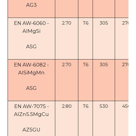
AG3
EN AW-6060 -
2.70
T6
305
270
AIMgSi
ASG
EN AW-6082 -
2.70
T6
305
270
AISiMgMn
ASG
EN AW-7075 -
2.80
T6
530
450
AIZn5.5MgCu
AZ5GU