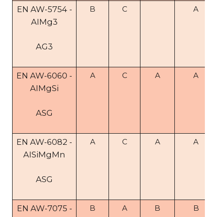
EN AW-5754 -
B
C
A
AIMg3
AG3
EN AW-6060 -
A
C
A
A
AIMgSi
ASG
EN AW-6082 -
A
C
A
A
AISiMgMn
ASG
EN AW-7075 -
B
A
B
B