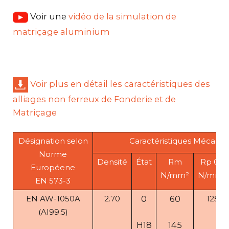
Voir une
vidéo de la simulation de
matriçage aluminium
Voir plus en détail les caractéristiques des
alliages non ferreux de Fonderie et de
Matriçage
Désignation selon
Caractéristiques Mécaniq
Norme
Densité
État
Rm
Rp 0.2
Européene
N/mm²
N/mm2
EN 573-3
EN AW-1050A
2.70
0
60
125
(AI99.5)
H18
145