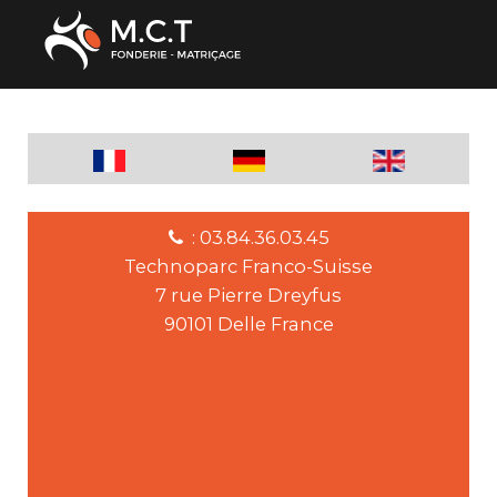
: 03.84.36.03.45
Technoparc Franco-Suisse
7 rue Pierre Dreyfus
90101 Delle France