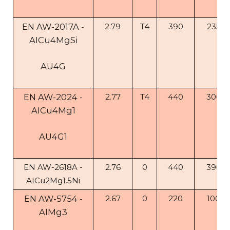
EN AW-2017A -
2.79
T4
390
235
AICu4MgSi
AU4G
EN AW-2024 -
2.77
T4
440
300
AICu4Mg1
AU4G1
EN AW-2618A -
2.76
0
440
390
AICu2Mg1.5Ni
EN AW-5754 -
2.67
0
220
100
AIMg3