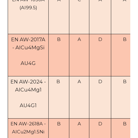
(AI99.5)
EN AW-2017A
B
A
D
B
- AICu4MgSi
AU4G
EN AW-2024 -
B
A
D
B
AICu4Mg1
AU4G1
EN AW-2618A -
B
A
D
B
AICu2Mg1.5Ni