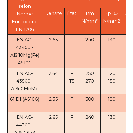
selon
Densité
État
Rm
Rp 0.2
A%
Norme
N/mm²
N/mm2
Européene
EN 1706
EN AC-
2.65
F
240
140
1
43400 -
AlSi10Mg(Fe)
AS10G
EN AC-
2.64
F
250
120
5
43500 -
T5
270
150
4
AlSi10MnMg
61 D1 (AS10G)
2.55
F
300
180
5
10
EN AC-
2.65
F
240
130
1
44300 -
AlSi12(Fe)