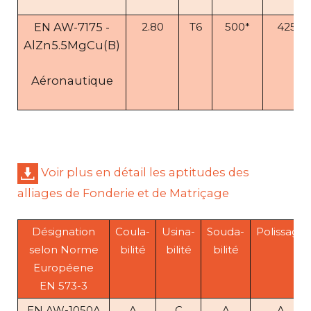
EN AW-7175 -
2.80
T6
500*
425*
AlZn5.5MgCu(B)
Aéronautique
Voir plus en détail les aptitudes des
alliages de Fonderie et de Matriçage
Désignation
Coula-
Usina-
Souda-
Polissage
selon Norme
bilité
bilité
bilité
Européene
EN 573-3
EN AW-1050A
A
C
A
A