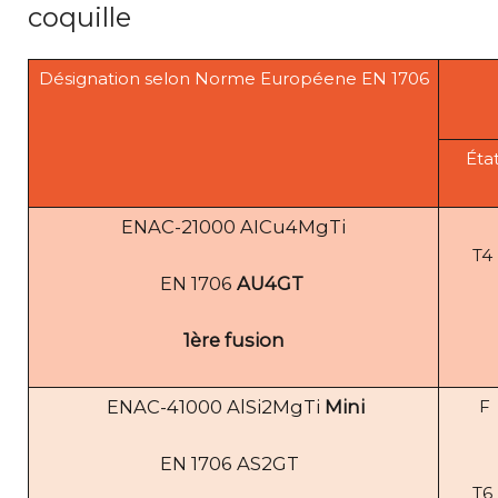
coquille
Désignation selon Norme Européene EN 1706
Éta
ENAC-21000 AICu4MgTi
T4
EN 1706
AU4GT
1ère fusion
ENAC-41000 AlSi2MgTi
Mini
F
EN 1706 AS2GT
T6