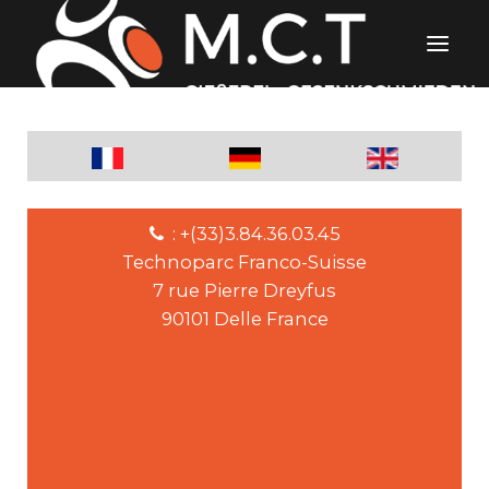
: +(33)3.84.36.03.45
Technoparc Franco-Suisse
7 rue Pierre Dreyfus
90101 Delle France