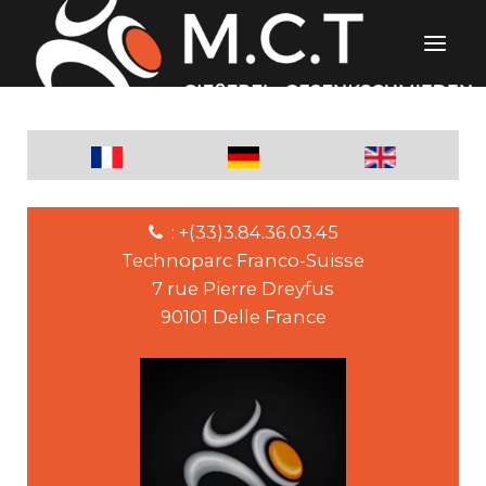
: +(33)3.84.36.03.45
Technoparc Franco-Suisse
7 rue Pierre Dreyfus
90101 Delle France