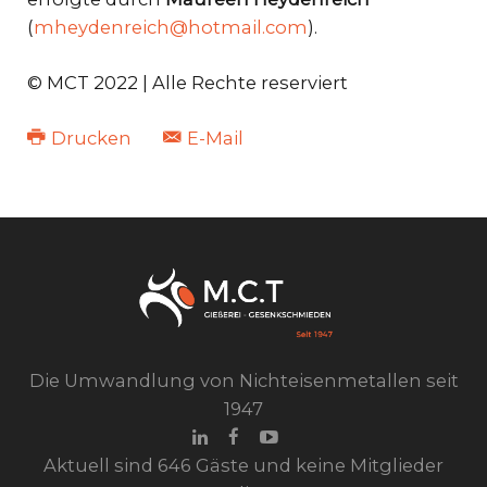
(
mheydenreich@hotmail.com
).
© MCT 2022 | Alle Rechte reserviert
Drucken
E-Mail
Die Umwandlung von Nichteisenmetallen seit
1947
Aktuell sind 646 Gäste und keine Mitglieder