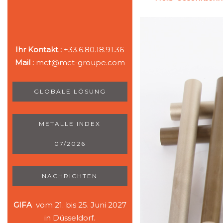
Ihr Kontakt :
+33.6.80.18.91.36
Mail :
mct@mct-groupe.com
GLOBALE LÖSUNG
METALLE INDEX
07/2026
NACHRICHTEN
GIFA
vom 21. bis 25. Juni 2027
in Düsseldorf.