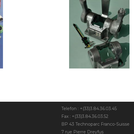
Telefon : +(33)3.84.36.03.45
Fax : +(33)3.84.36.03.52
BP 43 Technoparc Franco-Suisse
7 rue Pierre Dreyfus