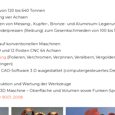
von 120 bis 640 Tonnen
ng vier Achsen
n von Messing-, Kupfer-, Bronze- und Aluminium-Legier
ndelpressen (Reibung) zum Gesenkschmieden von 100 bis
 auf konventionellen Maschinen
9 und 12 Posten CNC 64 Achsen
ung
(Polieren, Verchromen, Verzinnen, Versilbern, Vergolde
ringen)
 CAO-Software 3 D ausgestattet (computergesteuertes Des
oduktion und Wartung der Werkzeuge
t 3D Maschine – Oberfläche und Volumen sowie Funken-S
O 9001: 2008