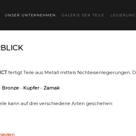
UNSER UNTERNEHMEN
GALERIE DER TEILE
LEGIERUN
BLICK
CT
fertigt Teile aus Metall mittels Nichteisenlegierungen
-
Bronze
-
Kupfer
-
Zamak
eile kann auf drei verschiedene Arten geschehen:
mieden