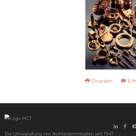
Drucken
E-M
Die Umwandlung von Nichteisenmetallen seit 1947