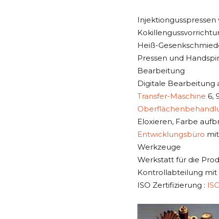
Injektiongusspressen 
Kokillengussvorrichtu
Heiß-Gesenkschmiede
Pressen und Handspi
Bearbeitung
Digitale Bearbeitung
Transfer-Maschine
6, 
Oberflächenbehandl
Eloxieren, Farbe aufb
Entwicklungsbüro
mit
Werkzeuge
Werkstatt für die Pr
Kontrollabteilung mi
ISO Zertifizierung :
IS