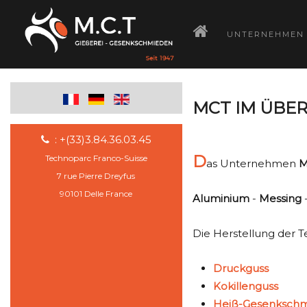
­
UNTERNEHMEN
MCT IM ÜBER
: +(33)3.84.36.03.45
D
Technoparc Franco-Suisse
as Unternehmen
M
7 rue Pierre Dreyfus
90101 Delle France
Aluminium
-
Messing
Die Herstellung der T
Druckguss
Kokillenguss
Heiß-Gesenksch