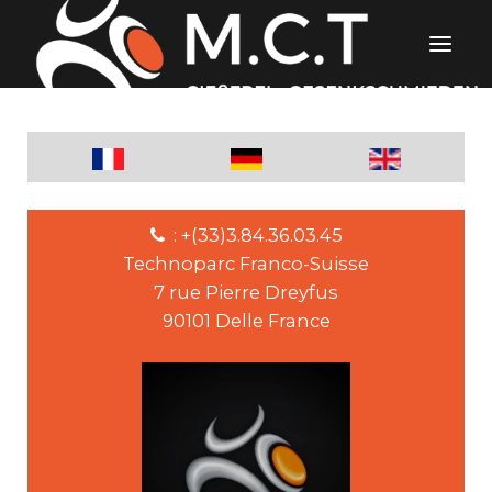
: +(33)3.84.36.03.45
Technoparc Franco-Suisse
7 rue Pierre Dreyfus
90101 Delle France