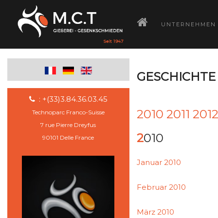
­
UNTERNEHMEN
GESCHICHTE 
: +(33)3.84.36.03.45
2010
2011
201
Technoparc Franco-Suisse
7 rue Pierre Dreyfus
2010
90101 Delle France
Januar 2010
Februar 2010
März 2010