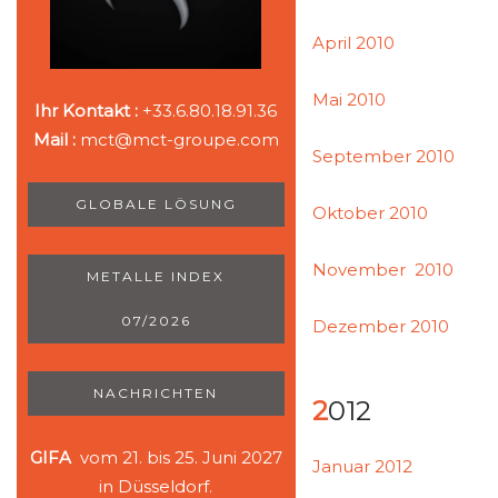
April 2010
Mai 2010
Ihr Kontakt :
+33.6.80.18.91.36
Mail :
mct@mct-groupe.com
September 2010
GLOBALE LÖSUNG
Oktober 2010
November 2010
METALLE INDEX
07/2026
Dezember 2010
NACHRICHTEN
2012
GIFA
vom 21. bis 25. Juni 2027
Januar 2012
in Düsseldorf.