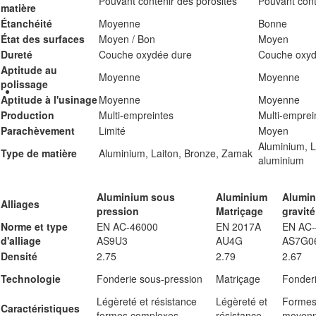
Pouvant contenir des porosités
Pouvant cont
matière
Étanchéité
Moyenne
Bonne
État des surfaces
Moyen / Bon
Moyen
Dureté
Couche oxydée dure
Couche oxyd
Aptitude au
Moyenne
Moyenne
polissage
Aptitude à l'usinage
Moyenne
Moyenne
Production
Multi-empreintes
Multi-emprei
Parachèvement
Limité
Moyen
Aluminium, L
Type de matière
Aluminium, Laiton, Bronze, Zamak
aluminium
Aluminium sous
Aluminium
Alumin
Alliages
pression
Matriçage
gravité
Norme et type
EN AC-46000
EN 2017A
EN AC-
d'alliage
AS9U3
AU4G
AS7G0
Densité
2.75
2.79
2.67
Technologie
Fonderie sous-pression
Matriçage
Fonderi
Légèreté et résistance
Légèreté et
Formes
Caractéristiques
formes complexes
résistance
moyenne