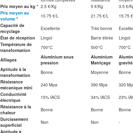
Prix moyen au kg *
2.5 €/Kg
5 €/Kg
3.5 €/K
Prix moyen au
10.75 €/L
21.75 €/L
15.75 €
volume
*
Capacité de
Excellente
Très bonne
Excelle
recyclage
État de réception
Lingot
Barre étirée
Lingot
Température de
700°C
500°C
700°C
transformation
Aluminium sous
Aluminium
Alumin
Alliages
pression
Matriçage
gravité
Aptitude à la
Bonne
Moyenne
Bonne
transformation
Résistance
240 Mpa
390 Mpa
320 Mp
mécanique mini
Conductivité
15% IACS
34% IACS
23% IA
électrique
Résistance à la
Bonne
Bonne
Bonne
chaleur
Durcissement
Non
Non
-
superficiel
Aptitude à